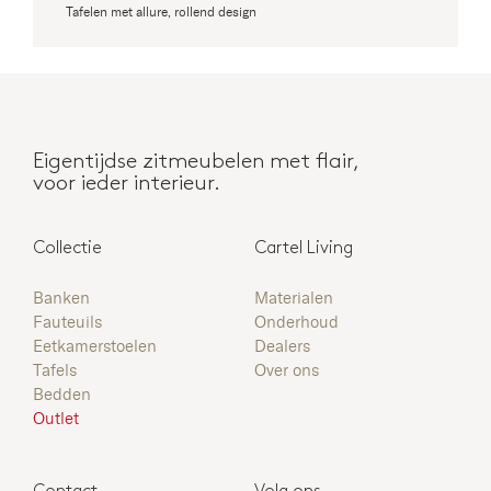
Banken
Tafelen met allure, rollend design
Fauteuils
Stoelen
Eigentijdse zitmeubelen met flair,
Tafels
voor ieder interieur.
Bedden
Collectie
Cartel Living
Materialen
Banken
Materialen
Fauteuils
Onderhoud
Eetkamerstoelen
Dealers
Over ons
Tafels
Over ons
Bedden
Dealers
Outlet
Onderhoud