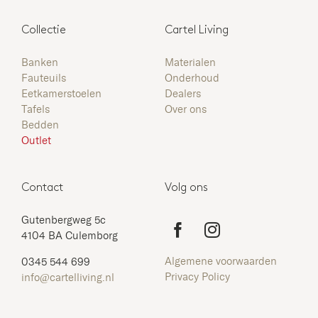
Collectie
Collectie
Cartel Living
Materialen
Banken
Materialen
Fauteuils
Onderhoud
Eetkamerstoelen
Dealers
Over ons
Tafels
Over ons
Bedden
Dealers
Outlet
Onderhoud
Contact
Volg ons
Contact
Gutenbergweg 5c
4104 BA Culemborg
Dealer login
Algemene voorwaarden
0345 544 699
Privacy Policy
info@cartelliving.nl
Outlet